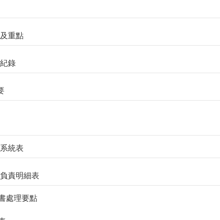
計畫及重點
議紀錄
要
學校系統表
分層負責明細表
. 文書處理要點