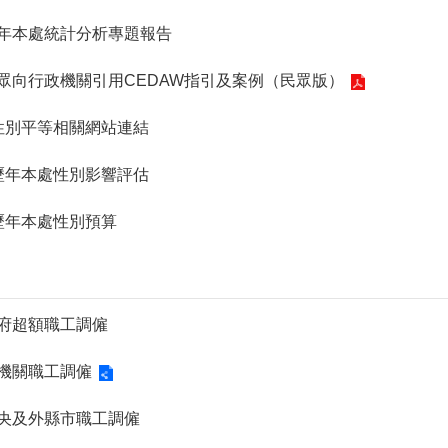
. 歷年本處統計分析專題報告
9. 民眾向行政機關引用CEDAW指引及案例（民眾版）
0. 性別平等相關網站連結
1. 歷年本處性別影響評估
2. 歷年本處性別預算
. 本府超額職工調僱
. 各機關職工調僱
. 中央及外縣市職工調僱