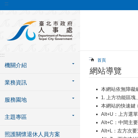
:::
跳到主要內容區塊
:::
:::
首頁
機關介紹
網站導覽
業務資訊
本網站依無障礙
1. 上方功能區塊
服務園地
本網站的快速鍵﹝A
Alt+U：上方
主題專區
Alt+C：中間
Alt+L：左方
照護關懷退休人員方案