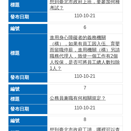
想到臺北市政府上班，要參加何種
考試？
110-10-21
6
進用身心障礙者的義務機關
（構），如果有員工因入伍、育嬰
而留職停薪，進用機關（構）另請
職務代理人，致使一個工作有2個
人投保，是否可將員工總人數扣除
1人？
110-10-21
7
公務員兼職有何相關規定？
110-10-21
8
想到臺北市政府工讀，哪裡可以查