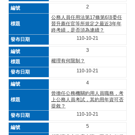
2
公務人員任用法第17條第6項委任
晉升薦任官等所規定之最近3年年
終考績，是否須為連續？
110-10-21
3
權理有何限制？
110-10-21
4
曾擔任公務機關約用人員職務，考
上公務人員考試，其約用年資可否
提敘？
110-10-21
5