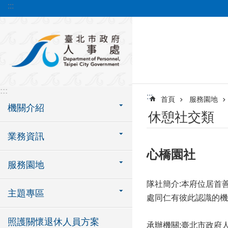
:::
跳到主要內容區塊
:::
:::
首頁
服務園地
機關介紹
休憩社交類
業務資訊
心橋園社
服務園地
隊社簡介:本府位居首
主題專區
處同仁有彼此認識的機
照護關懷退休人員方案
承辦機關:臺北市政府