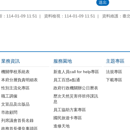
114-01-09 11:51
資料檢視：114-01-09 11:51
資料維護：臺
業務資訊
服務園地
主題專區
機關學校系統表
新進人員call for help專區
法規專區
本府分層負責明細表
員工百惑e點通
下載專區
性別主流化專區
政府行政機關辦公日曆表
職工調僱
歷次天然災害停班停課訊
息
文宣品及出版品
員工協助方案專區
市政顧問
國民旅遊卡專區
列席議會首長名錄
進修天地
政務首長優良事蹟區