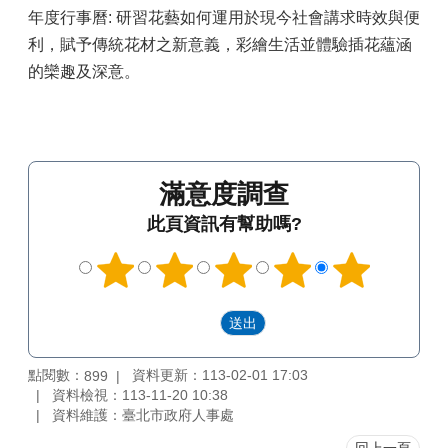
年度行事曆: 研習花藝如何運用於現今社會講求時效與便
人
利，賦予傳統花材之新意義，彩繪生活並體驗插花蘊涵
事
的欒趣及深意。
性
別
主
流
化
滿意度調查
停
此頁資訊有幫助嗎?
止
上
班
上
課
網
點閱數：
資料更新：113-02-01 17:03
899
站
資料檢視：113-11-20 10:38
導
資料維護：臺北市政府人事處
覽
回上一頁