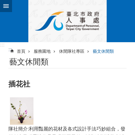
跳到主要內容區塊
進
階
搜
尋
:::
:::
首頁
服務園地
休閒隊社專區
藝文休閒類
機
藝文休閒類
關
介
紹
插花社
業
務
資
訊
服
務
隊社簡介:利用豔麗的花材及各式設計手法巧妙組合，發
園