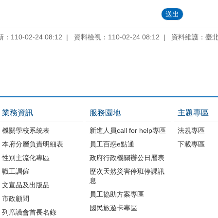
110-02-24 08:12
資料檢視：110-02-24 08:12
資料維護：臺
業務資訊
服務園地
主題專區
機關學校系統表
新進人員call for help專區
法規專區
本府分層負責明細表
員工百惑e點通
下載專區
性別主流化專區
政府行政機關辦公日曆表
職工調僱
歷次天然災害停班停課訊
息
文宣品及出版品
員工協助方案專區
市政顧問
國民旅遊卡專區
列席議會首長名錄