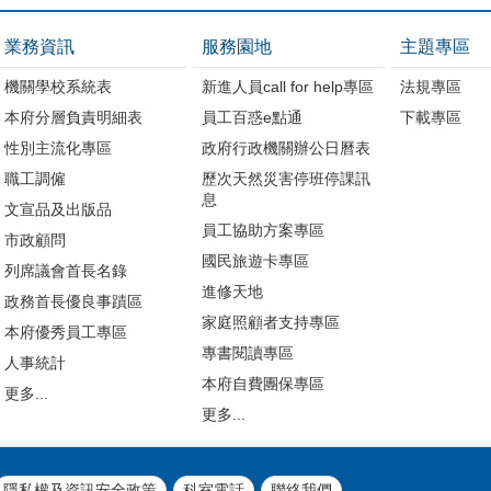
業務資訊
服務園地
主題專區
機關學校系統表
新進人員call for help專區
法規專區
本府分層負責明細表
員工百惑e點通
下載專區
性別主流化專區
政府行政機關辦公日曆表
職工調僱
歷次天然災害停班停課訊
息
文宣品及出版品
員工協助方案專區
市政顧問
國民旅遊卡專區
列席議會首長名錄
進修天地
政務首長優良事蹟區
家庭照顧者支持專區
本府優秀員工專區
專書閱讀專區
人事統計
本府自費團保專區
更多...
更多...
隱私權及資訊安全政策
科室電話
聯絡我們